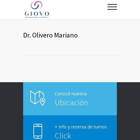
Dr. Olivero Mariano
Conocé nuestra
Ubicación
+ info y reserva de turnos
Click