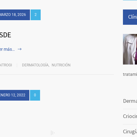
MARZO 18, 2026
2
Clí
SDE
er más…
NTROGI
DERMATOLOGÍA
,
NUTRICIÓN
tratami
ENERO 12, 2022
0
Derma
Crioci
Cirug