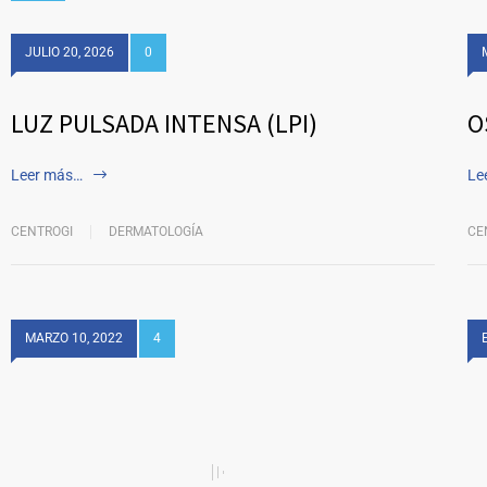
JULIO 20, 2026
0
LUZ PULSADA INTENSA (LPI)
O
Leer más…
Le
CENTROGI
DERMATOLOGÍA
CE
MARZO 10, 2022
4