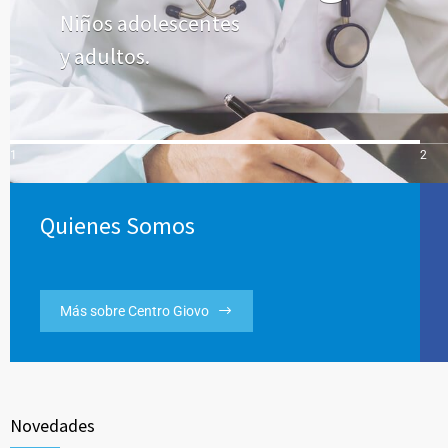
N
i
ñ
o
s
a
d
o
l
e
s
c
e
n
t
e
s
y
a
d
u
l
t
o
s
.
1
2
4
Quienes Somos
Más sobre Centro Giovo
Novedades