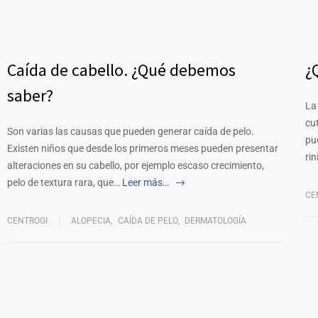
Caída de cabello. ¿Qué debemos
¿
saber?
La
cu
Son varias las causas que pueden generar caída de pelo.
pu
Existen niños que desde los primeros meses pueden presentar
rin
alteraciones en su cabello, por ejemplo escaso crecimiento,
pelo de textura rara, que…
Leer más…
CE
CENTROGI
ALOPECIA
,
CAÍDA DE PELO
,
DERMATOLOGÍA