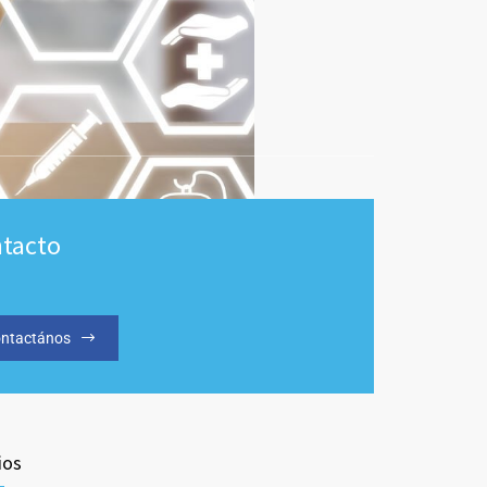
tacto
ntactános
ios