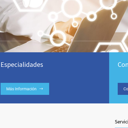
3
Especialidades
Con
Más Información
Co
Servic