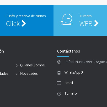
+ info y reserva de turnos
Turnero
Click
WEB
ón
Contáctanos
Rafael Núñez 5591, Argüel
Quienes Somos
WhatsApp
idades
Novedades
o
Email
Turnero