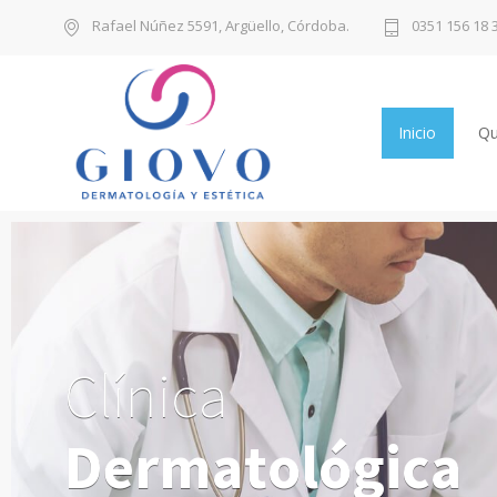
Rafael Núñez 5591, Argüello, Córdoba.
0351 156 18 
Inicio
Qu
C
l
í
n
i
c
a
D
e
r
m
a
t
o
l
ó
g
i
c
a