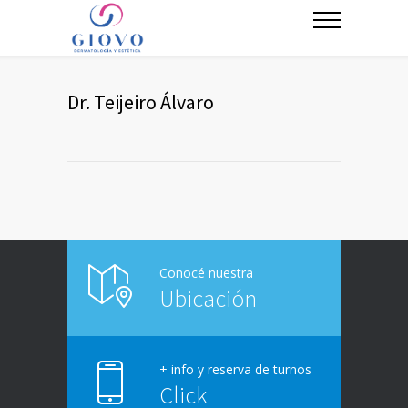
Dr. Teijeiro Álvaro
Conocé nuestra
Ubicación
+ info y reserva de turnos
Click