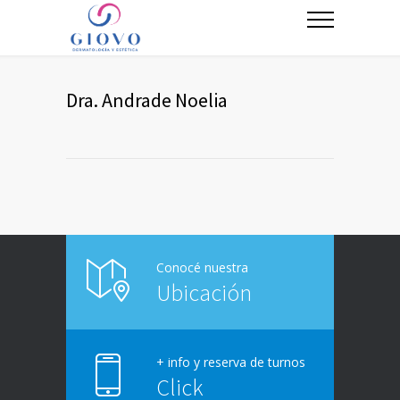
Dra. Andrade Noelia
Conocé nuestra
Ubicación
+ info y reserva de turnos
Click