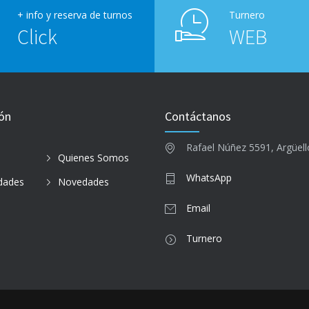
+ info y reserva de turnos
Turnero
Click
WEB
ón
Contáctanos
Rafael Núñez 5591, Argüel
Quienes Somos
WhatsApp
idades
Novedades
o
Email
Turnero