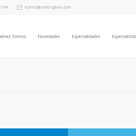
37 49
turnos@centrogiovo.com
ienes Somos
Novedades
Especialidades
Especialista